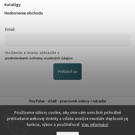
Katalógy
Hodnotenie obchodu
Email
Vložením e-mailu súhlasíte s
podmienkami ochrany osobných údajov
Prihlásiť sa
YouTube - AtaB - pracovné odevy • náradie
Nákup na splátky QUATRO
Používame súbory cookie, aby sme vám umožnili pohodlné
prehliadanie webovej stránky a vďaka analýze neustále zlepšovali jej
funkcie, výkon a použiteľnosť.
Viac informácií