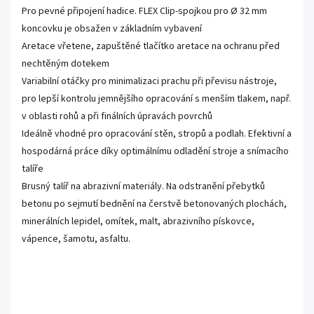
Pro pevné připojení hadice. FLEX Clip-spojkou pro Ø 32 mm
koncovku je obsažen v základním vybavení
Aretace vřetene, zapuštěné tlačítko aretace na ochranu před
nechtěným dotekem
Variabilní otáčky pro minimalizaci prachu při převisu nástroje,
pro lepší kontrolu jemnějšího opracování s menším tlakem, např.
v oblasti rohů a při finálních úpravách povrchů
Ideálně vhodné pro opracování stěn, stropů a podlah. Efektivní a
hospodárná práce díky optimálnímu odladění stroje a snímacího
talíře
Brusný talíř na abrazivní materiály. Na odstranění přebytků
betonu po sejmutí bednění na čerstvě betonovaných plochách,
minerálních lepidel, omítek, malt, abrazivního pískovce,
vápence, šamotu, asfaltu.