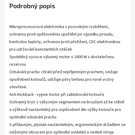
Podrobný popis
Mikroprocesorová elektronika s pozvolným rozběhem,
ochranou proti opětovnému spuštění po výpadku proudu,
kontrolou teploty, ochranou proti přetížení, CDC-elektronikou
pro udržování konstantních otáček
Spolehlivý vysoce výkonný motor s 1600 W s dostatečnou
rezervou
Odsávání prachu: chrání před nepříjemným prachem, snižuje
opotřebení kotoučů, udržuje póry betonu pro nové vrstvy
otevřené.
Anti-Kickback - vypne motor při zablokování kotouče
Ochranný kryt: s výkyvným segmentem na broušení až ke stěně
a výškově nastavitelný pro uzpůsobení dle výšky kotouče pro
optimální odsávání prachu
S přídavným, plynule nastavitelným, ergonomickým držadlem se
sníženými vibracem pro optimální ovládání a vedení stroje