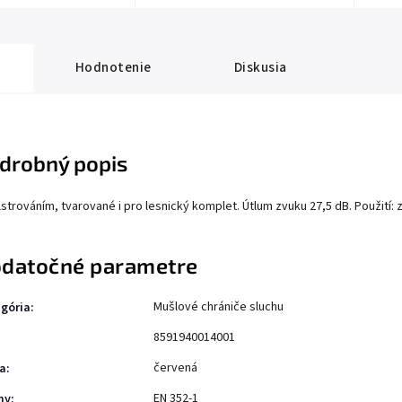
Hodnotenie
Diskusia
drobný popis
lstrováním, tvarované i pro lesnický komplet. Útlum zvuku 27,5 dB. Použití: z
datočné parametre
Mušlové chrániče sluchu
gória
:
8591940014001
červená
a
:
EN 352-1
my
: