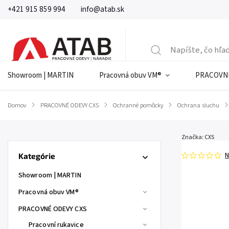
+421 915 859 994
info@atab.sk
Showroom | MARTIN
Pracovná obuv VM®
PRACOVNÉ
Domov
/
PRACOVNÉ ODEVY CXS
/
Ochranné pomôcky
/
Ochrana sluchu
/
Značka:
CXS
N
Kategórie
Showroom | MARTIN
Pracovná obuv VM®
PRACOVNÉ ODEVY CXS
Pracovní rukavice