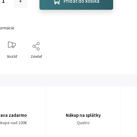
Pridať do košíka
formácie
Strážiť
Zdieľať
rava zadarmo
Nákup na splátky
nákupe nad 100€
Quatro