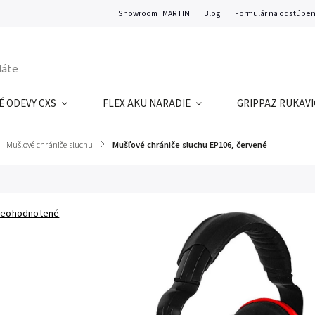
Showroom | MARTIN
Blog
Formulár na odstúpen
 ODEVY CXS
FLEX AKU NARADIE
GRIPPAZ RUKAVI
Mušlové chrániče sluchu
/
Mušľové chrániče sluchu EP106, červené
eohodnotené