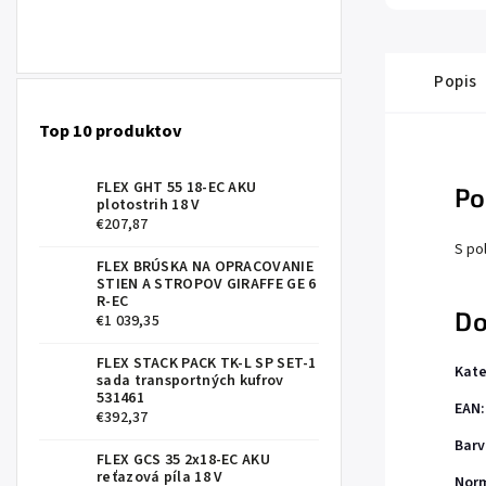
Popis
Top 10 produktov
FLEX GHT 55 18-EC AKU
Po
plotostrih 18 V
€207,87
S po
FLEX BRÚSKA NA OPRACOVANIE
STIEN A STROPOV GIRAFFE GE 6
R-EC
Do
€1 039,35
FLEX STACK PACK TK-L SP SET-1
Kate
sada transportných kufrov
531461
EAN
:
€392,37
Barv
FLEX GCS 35 2x18-EC AKU
reťazová píla 18 V
Nor