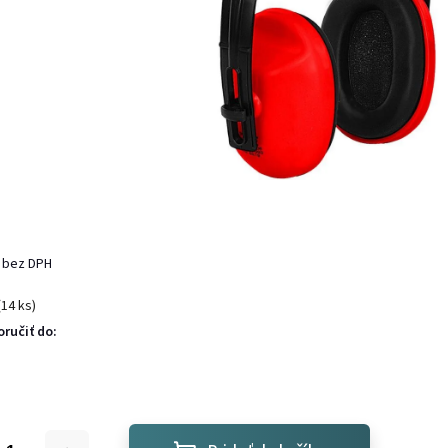
 bez DPH
(14 ks)
ručiť do: