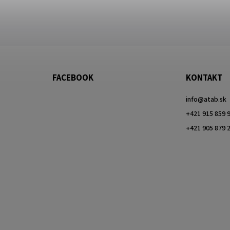
FACEBOOK
KONTAKT
info
@
atab.sk
+421 915 859 
+421 905 879 