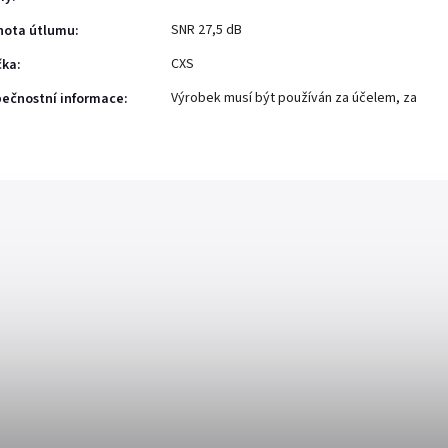
SNR 27,5 dB
nota útlumu
:
CXS
čka
:
Výrobek musí být používán za účelem, za
ečnostní informace
: