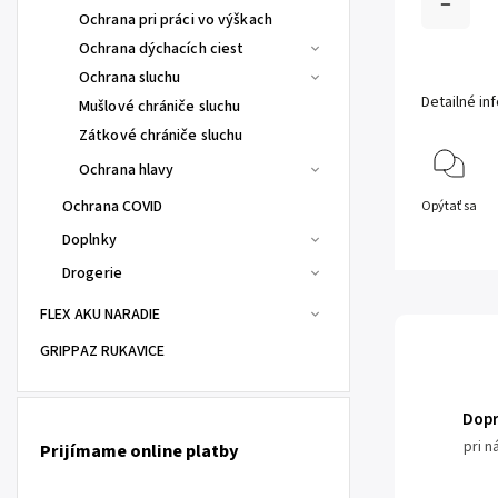
Ochrana pri práci vo výškach
Ochrana dýchacích ciest
Ochrana sluchu
Detailné in
Mušlové chrániče sluchu
Zátkové chrániče sluchu
Ochrana hlavy
Ochrana COVID
Opýtať sa
Doplnky
Drogerie
FLEX AKU NARADIE
GRIPPAZ RUKAVICE
Dop
pri 
Prijímame online platby