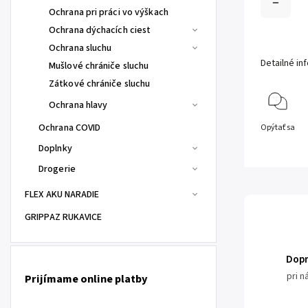
Ochrana pri práci vo výškach
Ochrana dýchacích ciest
Ochrana sluchu
Detailné in
Mušlové chrániče sluchu
Zátkové chrániče sluchu
Ochrana hlavy
Ochrana COVID
Opýtať sa
Doplnky
Drogerie
FLEX AKU NARADIE
GRIPPAZ RUKAVICE
Dop
pri 
Prijímame online platby