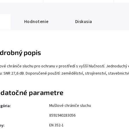
Hodnotenie
Diskusia
drobný popis
ové chrániče sluchu pro ochranu v prostředí s vyšší hlučností. Jednoduchý
u: SNR 27,6 dB. Doporučené použití: zemědělství, strojírenství, stavebnictví
datočné parametre
Mušlové chrániče sluchu
gória
:
8591940283056
EN 352-1
my
: