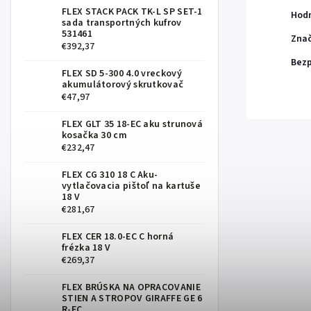
FLEX STACK PACK TK-L SP SET-1
Hod
sada transportných kufrov
531461
Zna
€392,37
Bezp
FLEX SD 5-300 4.0 vreckový
akumulátorový skrutkovač
€47,97
FLEX GLT 35 18-EC aku strunová
kosačka 30 cm
€232,47
FLEX CG 310 18 C Aku-
vytlačovacia pištoľ na kartuše
18 V
€281,67
FLEX CER 18.0-EC C horná
frézka 18 V
€269,37
FLEX BRÚSKA NA OPRACOVANIE
STIEN A STROPOV GIRAFFE GE 6
R-EC