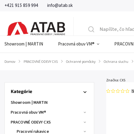
+421 915 859 994
info@atab.sk
Showroom | MARTIN
Pracovná obuv VM®
PRACOVNÉ
Domov
/
PRACOVNÉ ODEVY CXS
/
Ochranné pomôcky
/
Ochrana sluchu
/
Značka:
CXS
N
Kategórie
Showroom | MARTIN
Pracovná obuv VM®
PRACOVNÉ ODEVY CXS
Pracovní rukavice