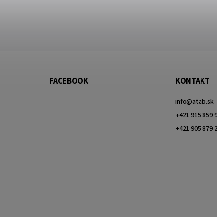
FACEBOOK
KONTAKT
info
@
atab.sk
+421 915 859 
+421 905 879 