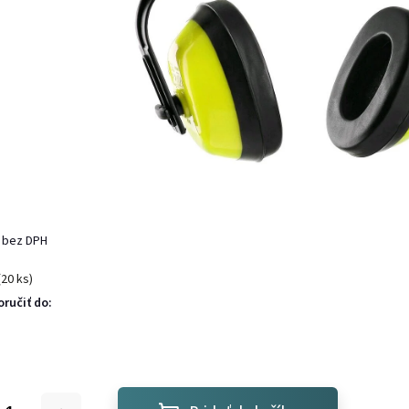
 bez DPH
(20 ks)
ručiť do: