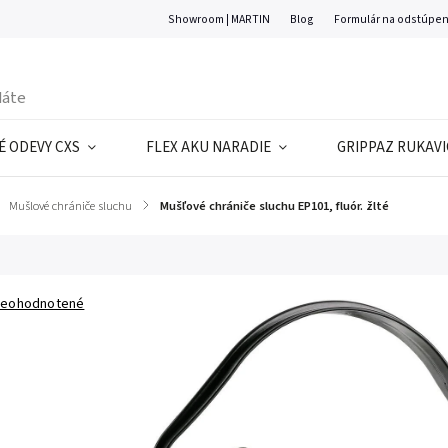
Showroom | MARTIN
Blog
Formulár na odstúpen
 ODEVY CXS
FLEX AKU NARADIE
GRIPPAZ RUKAVI
Mušlové chrániče sluchu
/
Mušľové chrániče sluchu EP101, fluór. žlté
eohodnotené