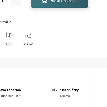
Pridať do košíka
formácie
Strážiť
Zdieľať
rava zadarmo
Nákup na splátky
nákupe nad 100€
Quatro