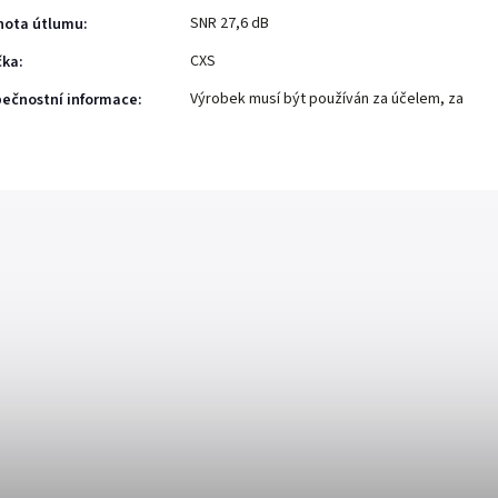
SNR 27,6 dB
nota útlumu
:
CXS
čka
:
Výrobek musí být používán za účelem, za
ečnostní informace
: