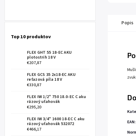
Popis
Top 10 produktov
FLEX GHT 55 18-EC AKU
Po
plotostrih 18 V
€207,87
Mušl
FLEX GCS 35 2x18-EC AKU
zvuk
reťazová píla 18 V
€330,87
Do
FLEX IW 1/2" 750 18.0-EC C aku
rázový uťahovák
€295,20
Kate
FLEX IW 3/4" 1600 18-EC C aku
EAN
:
rázový uťahovák 532072
€466,17
Nor