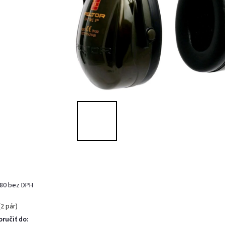
,80 bez DPH
(2 pár)
ručiť do: