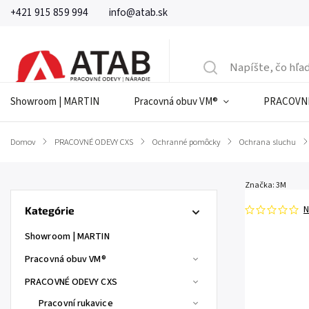
+421 915 859 994
info@atab.sk
Showroom | MARTIN
Pracovná obuv VM®
PRACOVNÉ
Domov
/
PRACOVNÉ ODEVY CXS
/
Ochranné pomôcky
/
Ochrana sluchu
/
Značka:
3M
N
Kategórie
Showroom | MARTIN
Pracovná obuv VM®
PRACOVNÉ ODEVY CXS
Pracovní rukavice