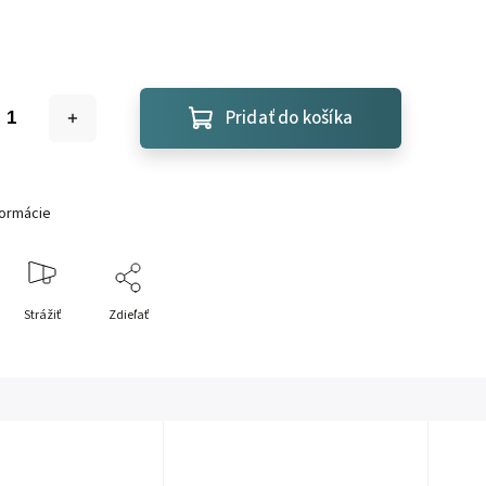
Pridať do košíka
formácie
Strážiť
Zdieľať