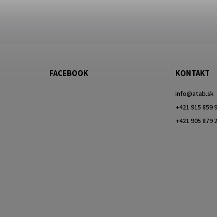
FACEBOOK
KONTAKT
info
@
atab.sk
+421 915 859 
+421 905 879 