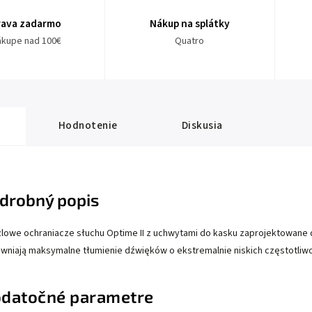
rava zadarmo
Nákup na splátky
nákupe nad 100€
Quatro
Hodnotenie
Diskusia
drobný popis
lowe ochraniacze słuchu Optime II z uchwytami do kasku zaprojektowane 
wniają maksymalne tłumienie dźwięków o ekstremalnie niskich częstotliwo
datočné parametre