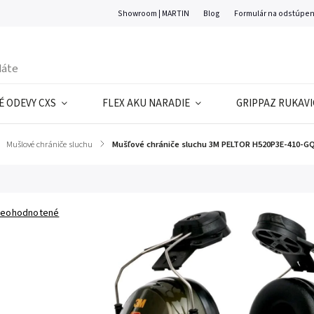
Showroom | MARTIN
Blog
Formulár na odstúpen
 ODEVY CXS
FLEX AKU NARADIE
GRIPPAZ RUKAVI
Mušlové chrániče sluchu
/
Mušľové chrániče sluchu 3M PELTOR H520P3E-410-GQ, 
eohodnotené