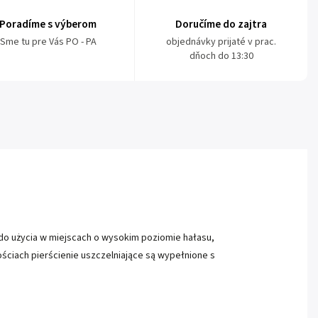
Poradíme s výberom
Doručíme do zajtra
Sme tu pre Vás PO - PA
objednávky prijaté v prac.
dňoch do 13:30
do użycia w miejscach o wysokim poziomie hałasu,
ściach pierścienie uszczelniające są wypełnione s