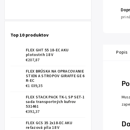
Dop
pri 
Top 10 produktov
FLEX GHT 55 18-EC AKU
Popis
plotostrih 18 V
€207,87
FLEX BRÚSKA NA OPRACOVANIE
STIEN A STROPOV GIRAFFE GE 6
R-EC
Po
€1 039,35
FLEX STACK PACK TK-L SP SET-1
Musz
sada transportných kufrov
zape
531461
€392,37
Do
FLEX GCS 35 2x18-EC AKU
reťazová píla 18 V