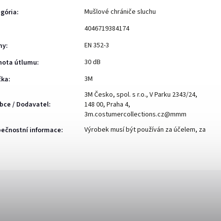
Mušlové chrániče sluchu
gória
:
4046719384174
EN 352-3
my
:
30 dB
nota útlumu
:
3M
čka
:
3M Česko, spol. s r.o., V Parku 2343/24,
bce / Dodavatel
:
148 00, Praha 4,
3m.costumercollections.cz@mmm
Výrobek musí být používán za účelem, za
ečnostní informace
: