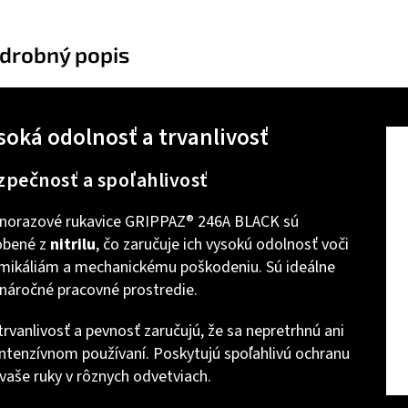
drobný popis
soká odolnosť a trvanlivosť
zpečnosť a spoľahlivosť
norazové rukavice GRIPPAZ® 246A BLACK sú
obené z
nitrilu
, čo zaručuje ich vysokú odolnosť voči
mikáliám a mechanickému poškodeniu. Sú ideálne
 náročné pracovné prostredie.
 trvanlivosť a pevnosť zaručujú, že sa nepretrhnú ani
 intenzívnom používaní. Poskytujú spoľahlivú ochranu
 vaše ruky v rôznych odvetviach.