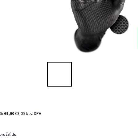
 %
€9,90
€8,05 bez DPH
ručiť do: