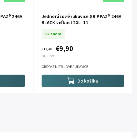
PPAZ® 246A
Jednorázové rukavice GRIPPAZ® 246A
BLACK veľkosť 2XL- 11
Skladom
€9,90
€11,40
€8,05 bez DPH
GRIPPAZ NITRILOVÉ RUKAVICE
Do košíka