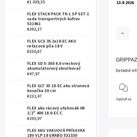
€1 039,35
13.8.2026
FLEX STACK PACK TK-L SP SET-1
sada transportných kufrov
531461
€392,37
FLEX GCS 35 2x18-EC AKU
reťazová píla 18 V
€330,87
GRIPPAZ
FLEX SD 5-300 4.0 vreckový
akumulátorový skrutkovač
Detailné in
€47,97
FLEX GLT 35 18-EC aku strunová
kosačka 30 cm
€232,47
Opýtať sa
FLEX aku rázový uťahovák IW
1/2" 400 18.0-EC C
€293,97
FLEX AKU VAKUOVÁ PRÍSAVKA
18V VLP 18 GRABO 531330