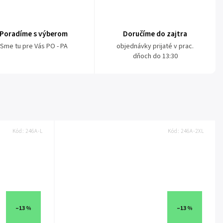
Poradíme s výberom
Doručíme do zajtra
Sme tu pre Vás PO - PA
objednávky prijaté v prac.
dňoch do 13:30
Kód:
246A-L
Kód:
246A-2XL
–13 %
–13 %