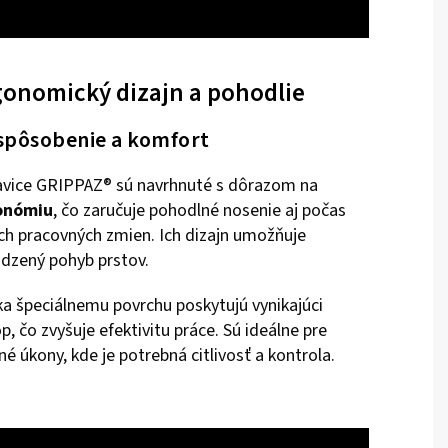
gonomický dizajn a pohodlie
spôsobenie a komfort
vice GRIPPAZ® sú navrhnuté s dôrazom na
onómiu
, čo zaručuje pohodlné nosenie aj počas
ch pracovných zmien. Ich dizajn umožňuje
odzený pohyb prstov.
a špeciálnemu povrchu poskytujú vynikajúci
p, čo zvyšuje efektivitu práce. Sú ideálne pre
né úkony, kde je potrebná citlivosť a kontrola.