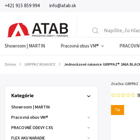
+421 915 859 994
info@atab.sk
Showroom | MARTIN
Pracovná obuv VM®
PRACOVNÉ
Domov
/
GRIPPAZ RUKAVICE
/
Jednorázové rukavice GRIPPAZ® 246A BLACK
Značka:
GRIPPAZ
N
Kategórie
Showroom | MARTIN
Tip
Pracovná obuv VM®
PRACOVNÉ ODEVY CXS
FLEX AKU NARADIE