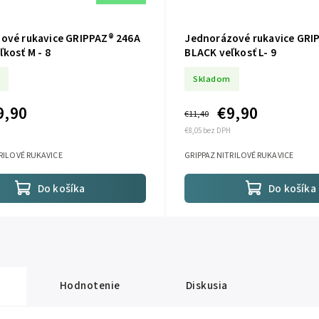
ové rukavice GRIPPAZ® 246A
Jednorázové rukavice GRI
kosť M - 8
BLACK veľkosť L- 9
Skladom
9,90
€9,90
€11,40
€8,05 bez DPH
RILOVÉ RUKAVICE
GRIPPAZ NITRILOVÉ RUKAVICE
Do košíka
Do košíka
Hodnotenie
Diskusia