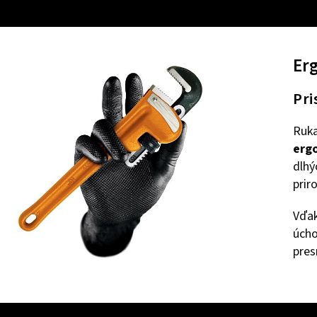
Er
Pri
Ruka
erg
dlhý
prir
Vďak
úcho
pres