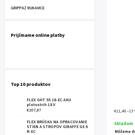
GRIPPAZ RUKAVICE
Prijímame online platby
Top 10 produktov
FLEX GHT 55 18-EC AKU
plotostrih 18 V
€207,87
€11,40
–13
FLEX BRÚSKA NA OPRACOVANIE
Skladom
STIEN A STROPOV GIRAFFE GE 6
R-EC
Môžeme do