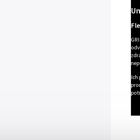
Un
Fle
GRI
odv
zdr
nep
Ich 
prod
pot