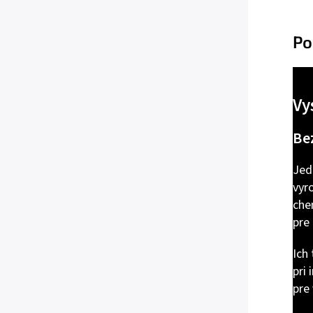
Po
Vy
Be
Jed
vyr
che
pre
Ich
pri
pre