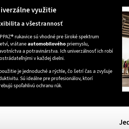
iverzálne využitie
xibilita a všestrannosť
PPAZ® rukavice sú vhodné pre široké spektrum
etví, vrátane
automobilového
priemyslu,
avotníctva a potravinárstva. Ich univerzálnosť ich robí
ostrádateľnými v každej dielni.
použitie je jednoduché a rýchle, čo šetrí čas a zvyšuje
uktivitu. Sú ideálne pre profesionálov, ktorí
rebujú spoľahlivú ochranu rúk.
Je