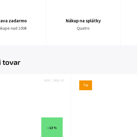
rava zadarmo
Nákup na splátky
nákupe nad 100€
Quatro
i tovar
Kód:
246A-M
Tip
–13 %