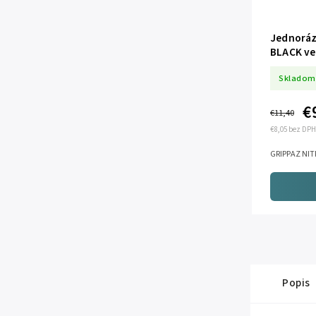
Jednoráz
BLACK veľ
Skladom
€
€11,40
€8,05 bez DPH
GRIPPAZ NIT
Popis