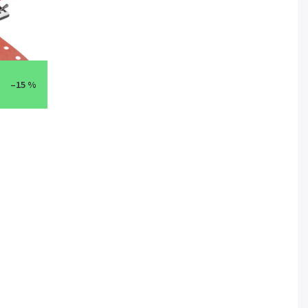
–15 %