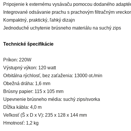
Pripojenie k externému vysávaču pomocou dodaného adapté
Integrované odsávanie prachu s prachovým filtračným vreck
Kompaktný, praktický, ľahký dizajn
Jednoduché uchytenie brúsneho materiálu na suchý zips
Technické špecifikácie
Príkon: 220W
Výstupný výkon: 120 watt
Orbitálna rýchlosť, bez zaťaženia: 13000 ot./min
Obežná dráha: 1,6 mm
Brúsny papier: 115 x 105 mm
Upevnenie brúsneho média: suchý zips/svorka
Dĺžka kábla: 4,0 m
Veľkosť (Š x D x V): 235 x 128 x 144 mm
Hmotnosť: 1,2 kg