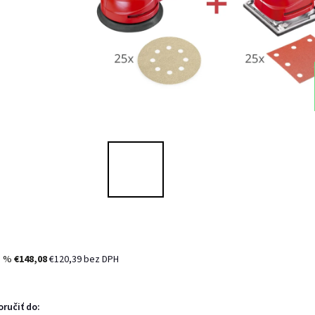
5 %
€148,08
€120,39 bez DPH
ručiť do: