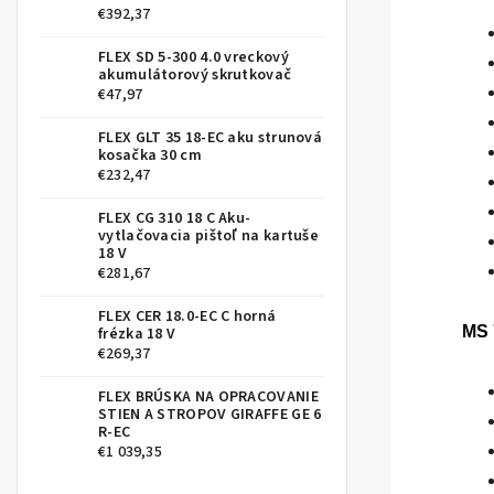
€392,37
FLEX SD 5-300 4.0 vreckový
akumulátorový skrutkovač
€47,97
FLEX GLT 35 18-EC aku strunová
kosačka 30 cm
€232,47
FLEX CG 310 18 C Aku-
vytlačovacia pištoľ na kartuše
18 V
€281,67
FLEX CER 18.0-EC C horná
MS 
frézka 18 V
€269,37
FLEX BRÚSKA NA OPRACOVANIE
STIEN A STROPOV GIRAFFE GE 6
R-EC
€1 039,35