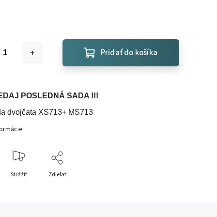
Pridať do košíka
REDAJ POSLEDNÁ SADA !!!
a dvojčata XS713+ MS713
formácie
Strážiť
Zdieľať