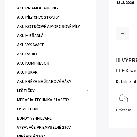
13.8.2026
AKU PRIAMOČIARE PÍLY
AKU PÍLY CHVOSTOVKY
AKU KOTÚČOVÉ A POKOSOVÉ PÍLY
AKU MIEŠADLÁ
AKU VYSÁVAČE
AKU RÁDIO
!!! VÝP
AKU KOMPRESOR
FLEX sad
AKU FÚKAR
AKU FRÉZA NA ŽĽABOVÉ HÁKY
Detailné in
LEŠTIČKY
MERACIA TECHNIKA / LASERY
OSVETLENIE
Opýtať sa
BUNDY VYHRIEVANE
VYSÁVAČE PRIEMYSELNÉ 230V
MIEŠADLÁ 230V