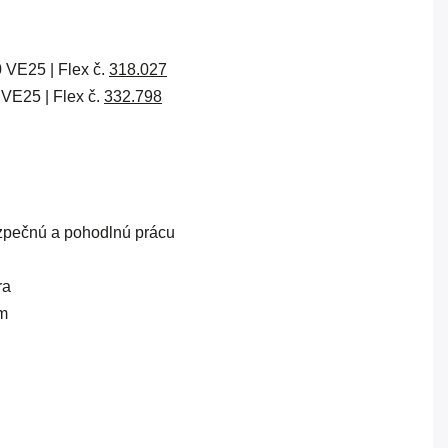
VE25 | Flex č.
318.027
VE25 | Flex č.
332.798
zpečnú a pohodlnú prácu
ra
om