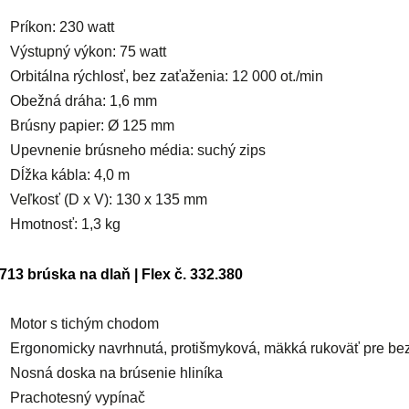
Príkon: 230 watt
Výstupný výkon: 75 watt
Orbitálna rýchlosť, bez zaťaženia: 12 000 ot./min
Obežná dráha: 1,6 mm
Brúsny papier: Ø 125 mm
Upevnenie brúsneho média: suchý zips
Dĺžka kábla: 4,0 m
Veľkosť (D x V): 130 x 135 mm
Hmotnosť: 1,3 kg
713 brúska na dlaň | Flex č. 332.380
Motor s tichým chodom
Ergonomicky navrhnutá, protišmyková, mäkká rukoväť pre be
Nosná doska na brúsenie hliníka
Prachotesný vypínač