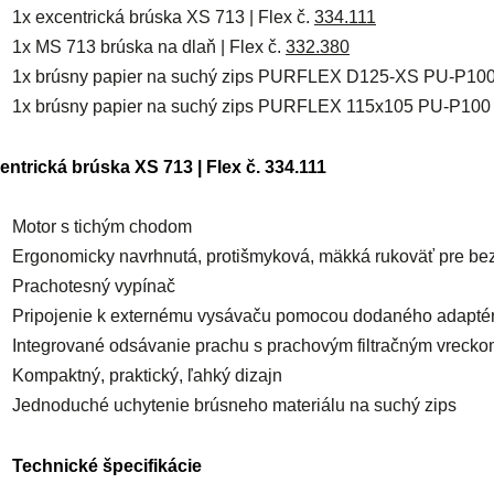
1x excentrická brúska XS 713 | Flex č.
334.111
1x MS 713 brúska na dlaň | Flex č.
332.380
1x brúsny papier na suchý zips PURFLEX D125-XS PU-P100 
1x brúsny papier na suchý zips PURFLEX 115x105 PU-P100 
entrická brúska XS 713 | Flex č. 334.111
Motor s tichým chodom
Ergonomicky navrhnutá, protišmyková, mäkká rukoväť pre be
Prachotesný vypínač
Pripojenie k externému vysávaču pomocou dodaného adapté
Integrované odsávanie prachu s prachovým filtračným vreck
Kompaktný, praktický, ľahký dizajn
Jednoduché uchytenie brúsneho materiálu na suchý zips
Technické špecifikácie