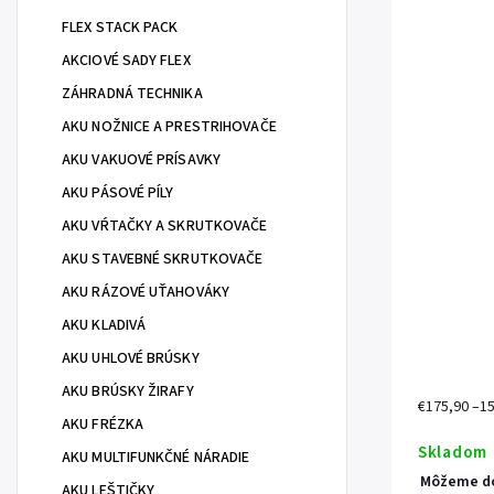
FLEX STACK PACK
AKCIOVÉ SADY FLEX
ZÁHRADNÁ TECHNIKA
AKU NOŽNICE A PRESTRIHOVAČE
AKU VAKUOVÉ PRÍSAVKY
AKU PÁSOVÉ PÍLY
AKU VŔTAČKY A SKRUTKOVAČE
AKU STAVEBNÉ SKRUTKOVAČE
AKU RÁZOVÉ UŤAHOVÁKY
AKU KLADIVÁ
AKU UHLOVÉ BRÚSKY
AKU BRÚSKY ŽIRAFY
€175,90
–1
AKU FRÉZKA
Skladom
AKU MULTIFUNKČNÉ NÁRADIE
Môžeme do
AKU LEŠTIČKY