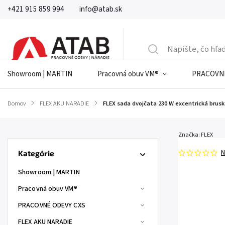
+421 915 859 994
info@atab.sk
Showroom | MARTIN
Pracovná obuv VM®
PRACOVNÉ
Domov
/
FLEX AKU NARADIE
/
FLEX sada dvojčata 230 W excentrická brusk
Značka:
FLEX
N
Kategórie
Showroom | MARTIN
Pracovná obuv VM®
PRACOVNÉ ODEVY CXS
FLEX AKU NARADIE