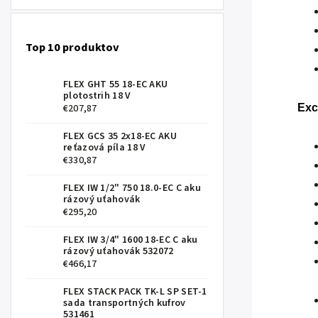
Top 10 produktov
FLEX GHT 55 18-EC AKU
plotostrih 18 V
€207,87
Exc
FLEX GCS 35 2x18-EC AKU
reťazová píla 18 V
€330,87
FLEX IW 1/2" 750 18.0-EC C aku
rázový uťahovák
€295,20
FLEX IW 3/4" 1600 18-EC C aku
rázový uťahovák 532072
€466,17
FLEX STACK PACK TK-L SP SET-1
sada transportných kufrov
531461