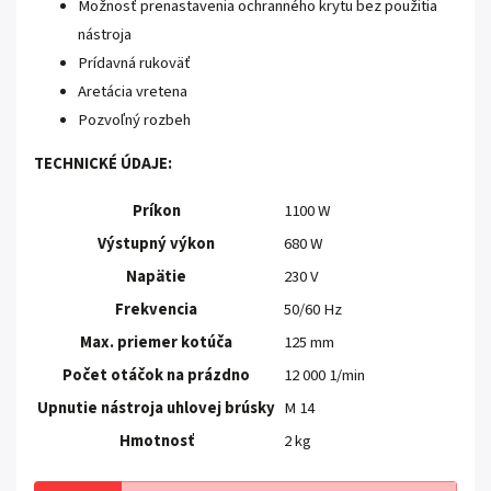
Možnosť prenastavenia ochranného krytu bez použitia
nástroja
Prídavná rukoväť
Aretácia vretena
Pozvoľný rozbeh
TECHNICKÉ ÚDAJE:
Príkon
1100 W
Výstupný výkon
680 W
Napätie
230 V
Frekvencia
50/60 Hz
Max. priemer kotúča
125 mm
Počet otáčok na prázdno
12 000 1/min
Upnutie nástroja uhlovej brúsky
M 14
Hmotnosť
2 kg