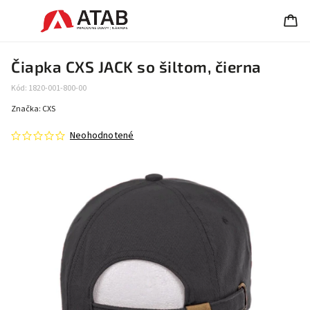
Čiapka CXS JACK so šiltom, čierna
Kód:
1820-001-800-00
Značka:
CXS
Neohodnotené