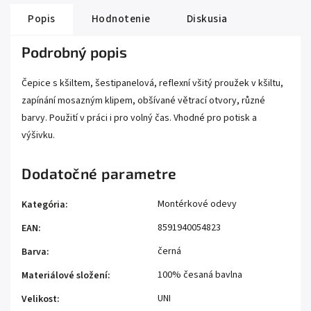
Popis
Hodnotenie
Diskusia
Podrobný popis
Čepice s kšiltem, šestipanelová, reflexní všitý proužek v kšiltu,
zapínání mosazným klipem, obšívané větrací otvory, různé
barvy. Použití v práci i pro volný čas. Vhodné pro potisk a
výšivku.
Dodatočné parametre
Montérkové odevy
Kategória
:
8591940054823
EAN
:
černá
Barva
:
100% česaná bavlna
Materiálové složení
:
UNI
Velikost
: