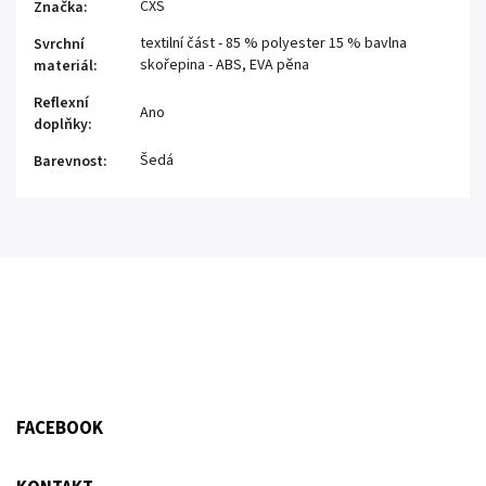
CXS
Značka
:
textilní část - 85 % polyester 15 % bavlna
Svrchní
skořepina - ABS, EVA pěna
materiál
:
Reflexní
Ano
doplňky
:
Šedá
Barevnost
:
FACEBOOK