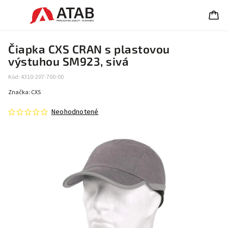
Čiapka CXS CRAN s plastovou
výstuhou SM923, sivá
Kód:
4310-207-700-00
Značka:
CXS
Neohodnotené