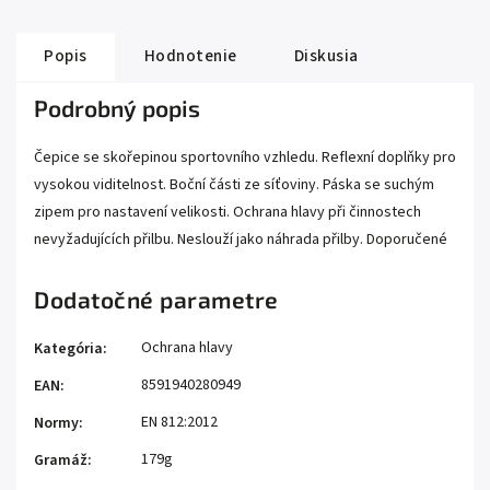
Popis
Hodnotenie
Diskusia
Podrobný popis
Čepice se skořepinou sportovního vzhledu. Reflexní doplňky pro
vysokou viditelnost. Boční části ze síťoviny. Páska se suchým
zipem pro nastavení velikosti. Ochrana hlavy při činnostech
nevyžadujících přilbu. Neslouží jako náhrada přilby. Doporučené
Dodatočné parametre
Ochrana hlavy
Kategória
:
8591940280949
EAN
:
EN 812:2012
Normy
:
179g
Gramáž
: