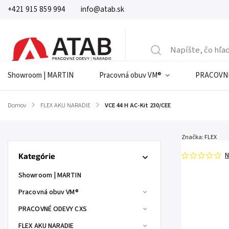
+421 915 859 994
info@atab.sk
Showroom | MARTIN
Pracovná obuv VM®
PRACOVNÉ
Domov
/
FLEX AKU NARADIE
/
VCE 44 H AC-Kit 230/CEE
Značka:
FLEX
N
Kategórie
Showroom | MARTIN
Pracovná obuv VM®
PRACOVNÉ ODEVY CXS
FLEX AKU NARADIE