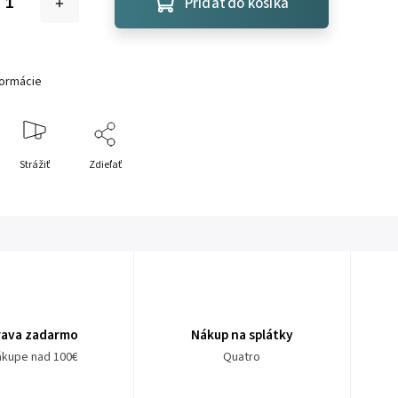
Pridať do košíka
formácie
Strážiť
Zdieľať
rava zadarmo
Nákup na splátky
nákupe nad 100€
Quatro