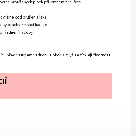
ovrch broušených ploch při jemném broušení
ovršine kod brušenja laka
ytky prachu ze sací hadice
yprázdnění nádoby
bínu před vstupem vzduchu z okolí a zvyšuje tím její životnost.
IÍ