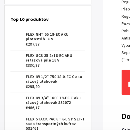
Regu
Přep
Regu
Top 10 produktov
Pozv
Robu
FLEX GHT 55 18-EC AKU
Anti
plotostrih 18 V
€207,87
Vyba
Sepa
FLEX GCS 35 2x18-EC AKU
(Filt
reťazová píla 18 V
€330,87
FLEX IW 1/2" 750 18.0-EC C aku
rázový uťahovák
€295,20
FLEX IW 3/4" 1600 18-EC C aku
rázový uťahovák 532072
€466,17
Do
FLEX STACK PACK TK-L SP SET-1
sada transportných kufrov
531461
Kate