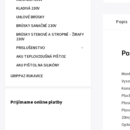
KLADIVÁ 230V
UHLOVÉ BRÚSKY
Popis
BRÚSKY SANAČNÉ 230V
BRÚSKY STENOVÉ A STROPNÉ - ŽIRAFY
230V
PRISLUŠENSTVO
Po
AKU TEPLOVZDUŠNÁ PIŠTOĽ
AKU PIŠTOL NA SILIKÓNY
Mont
GRIPPAZ RUKAVICE
Vyso
Kons
Ploc
Prijímame online platby
Plos
Plov
20m
Opti