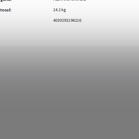
24.2 kg
tnosť
:
4030293196216