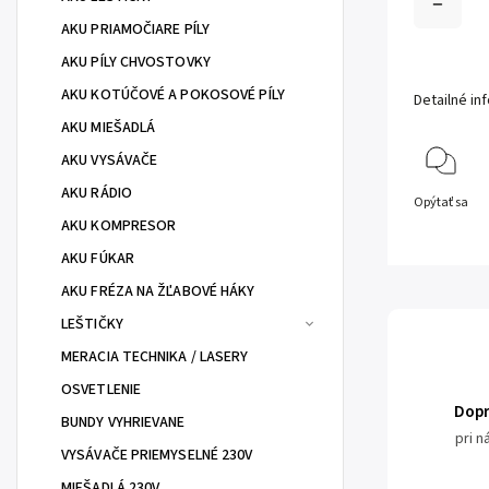
AKU PRIAMOČIARE PÍLY
AKU PÍLY CHVOSTOVKY
AKU KOTÚČOVÉ A POKOSOVÉ PÍLY
Detailné in
AKU MIEŠADLÁ
AKU VYSÁVAČE
AKU RÁDIO
Opýtať sa
AKU KOMPRESOR
AKU FÚKAR
AKU FRÉZA NA ŽĽABOVÉ HÁKY
LEŠTIČKY
MERACIA TECHNIKA / LASERY
OSVETLENIE
Dop
BUNDY VYHRIEVANE
pri 
VYSÁVAČE PRIEMYSELNÉ 230V
MIEŠADLÁ 230V