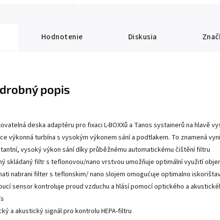
Hodnotenie
Diskusia
Znač
drobný popis
ovatelná deska adaptéru pro fixaci L-BOXXů a Tanos systainerů na hlavě v
ce výkonná turbína s vysokým výkonem sání a podtlakem. To znamená vynik
tantní, vysoký výkon sání díky průběžnému automatickému čištění filtru
hý skládaný filtr s teflonovou/nano vrstvou umožňuje optimální využití ob
nati nabrani filter s teflonskim/ nano slojem omogućuje optimalno iskorišt
oucí sensor kontroluje proud vzduchu a hlásí pomocí optického a akustickéh
/s
cký a akustický signál pro kontrolu HEPA-filtru