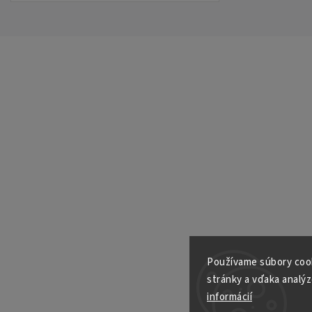
Používame súbory cook
Email
stránky a vďaka analýz
informácií