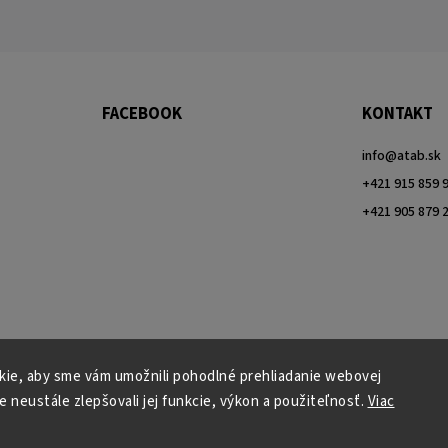
FACEBOOK
KONTAKT
info
@
atab.sk
+421 915 859 
+421 905 879 
ie, aby sme vám umožnili pohodlné prehliadanie webovej
e neustále zlepšovali jej funkcie, výkon a použiteľnosť.
Viac