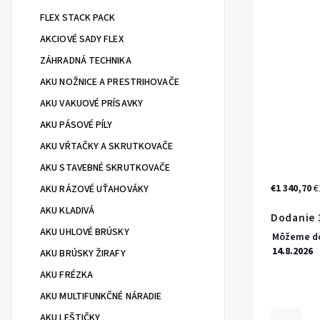
FLEX STACK PACK
AKCIOVÉ SADY FLEX
ZÁHRADNÁ TECHNIKA
AKU NOŽNICE A PRESTRIHOVAČE
AKU VAKUOVÉ PRÍSAVKY
AKU PÁSOVÉ PÍLY
AKU VŔTAČKY A SKRUTKOVAČE
AKU STAVEBNÉ SKRUTKOVAČE
€1 340,70
€
AKU RÁZOVÉ UŤAHOVÁKY
AKU KLADIVÁ
Dodanie 3
AKU UHLOVÉ BRÚSKY
Môžeme do
14.8.2026
AKU BRÚSKY ŽIRAFY
AKU FRÉZKA
AKU MULTIFUNKČNÉ NÁRADIE
AKU LEŠTIČKY