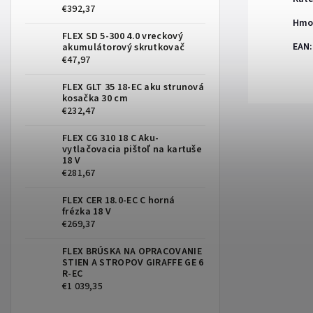
€392,37
Hmo
FLEX SD 5-300 4.0 vreckový
EAN
:
akumulátorový skrutkovač
€47,97
FLEX GLT 35 18-EC aku strunová
kosačka 30 cm
€232,47
FLEX CG 310 18 C Aku-
vytlačovacia pištoľ na kartuše
18 V
€281,67
FLEX CER 18.0-EC C horná
frézka 18 V
€269,37
FLEX BRÚSKA NA OPRACOVANIE
STIEN A STROPOV GIRAFFE GE 6
R-EC
€1 039,35