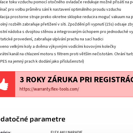
lace toku vzduchu pomocí otočného ovladače redukuje možné přisátí na p
ínač pro volbu průměru sání k nastavení optimálního proudu vzduchu
lacija prostorne struje preko okretne sklopke reducira moguć vakuum na p
olný rozběh zabraňuje přetížení v síti. Zpoždění při vypnutí (15s) odsaje zb
stní nádoba s dvojitou stěnou a integrovaným úchopem pro jednoduché v
statické provedení, zabraňuje ulpívání prachu na sací hadici
veno velkými koly a dvěma výkyvnými vodícími kovovými kolečky
rátní kanál na chlazení motoru s filtrem proti větším nečistotám. Chrání tur
r PES na jemný prach k dodání jako příslušenství)
3 ROKY ZÁRUKA PRI REGISTRÁC
https://warranty.flex-tools.com/
datočné parametre
FLEX AKU NARADIE
gória
: