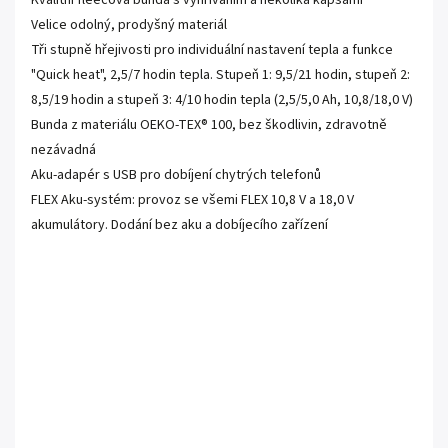
Kvalitní fleecová bunda s vyhříváním a několika kapsami
Velice odolný, prodyšný materiál
Tři stupně hřejivosti pro individuální nastavení tepla a funkce
"Quick heat", 2,5/7 hodin tepla. Stupeň 1: 9,5/21 hodin, stupeň 2:
8,5/19 hodin a stupeň 3: 4/10 hodin tepla (2,5/5,0 Ah, 10,8/18,0 V)
Bunda z materiálu OEKO-TEX® 100, bez škodlivin, zdravotně
nezávadná
Aku-adapér s USB pro dobíjení chytrých telefonů
FLEX Aku-systém: provoz se všemi FLEX 10,8 V a 18,0 V
akumulátory. Dodání bez aku a dobíjecího zařízení