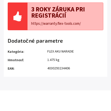
3 ROKY ZÁRUKA PRI
REGISTRÁCIÍ
https://warranty.flex-tools.com/
Dodatočné parametre
FLEX AKU NARADIE
Kategória
:
1.475 kg
Hmotnosť
:
4030293234406
EAN
: