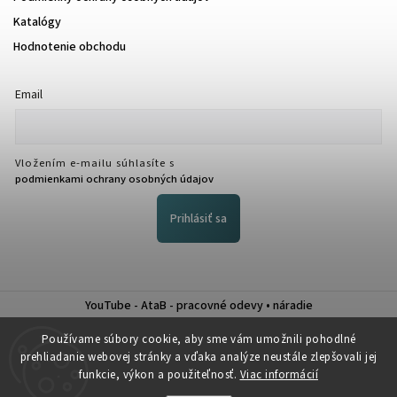
Katalógy
Hodnotenie obchodu
Email
Vložením e-mailu súhlasíte s
podmienkami ochrany osobných údajov
Prihlásiť sa
YouTube - AtaB - pracovné odevy • náradie
Nákup na splátky QUATRO
Používame súbory cookie, aby sme vám umožnili pohodlné
prehliadanie webovej stránky a vďaka analýze neustále zlepšovali jej
funkcie, výkon a použiteľnosť.
Viac informácií