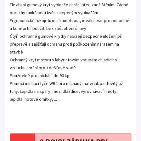
Flexibilní gumový kryt vypínače chrání před znečištěním. Žádné
poruchy funkčnosti kvůli zalepeným vypínačům
Ergonomické rukojeti: malá hmotnost, ideální tvar pro pohodlné
a komfortní použití bez způsobení únavy
Čtyři ochranné gumové krytky nabízejí bezpečné uložení při
přepravě a zajišťují ochranu proti poškozením nárazem na
stavbě
Ochranný kryt motoru s labyrintovým vstupem chladícího
vzduchu chrání proti dešťové vodě
Použitelné pro míchání do 90 kg
Pomocí míchací tyče WR2 pro míchaný materiál: pastovitý až
tuhý. Lepidla na spáry, mezi dlaždice, vyrovnávací hmoty,
lepidla, hotové omítky, ...