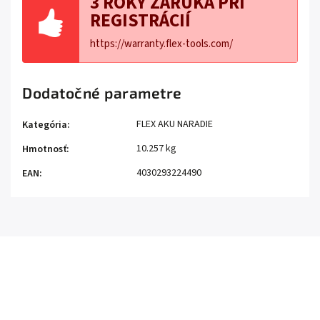
3 ROKY ZÁRUKA PRI
REGISTRÁCIÍ
https://warranty.flex-tools.com/
Dodatočné parametre
FLEX AKU NARADIE
Kategória
:
10.257 kg
Hmotnosť
:
4030293224490
EAN
: