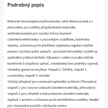
Podrobný popis
Robustní dvoustupňová převodovka: silně dimenzovaná a s
převodem, pro otáčky přizpůsobené materiálu,
optimalizovaným pro vysoký točivý moment
Celovlnná elektronika: s pozvolným rozběhem, kontrolou
teploty, ochranou proti přetížení a plynulou regulací otáček
pomocí zrychlovacího spínače - pro kontrolovatelný rozběh na
optimální rychlost míchání. Výkonná v celém rozsahu otáček
Komfortní 3-stupňový spínač, ovladatelný bez potřeby vypnutí,
chráněný gumovou krytkou. Stupeň 1: čištění, stupeň 2:
rozmíchání, stupeň 3: míchání
Otočný přepínač pro nastavení optimální rychlosti. Převodový
stupeň 1: pro vysoce viskozní stavební materiály, převodový
stupeň 2: pro středně a nízkoviskozní stavební materiály
Vypínač s aretací a ochranou proti nechtěnému rozběhu. Ideální
pro stacionární použití v míchacím centru.